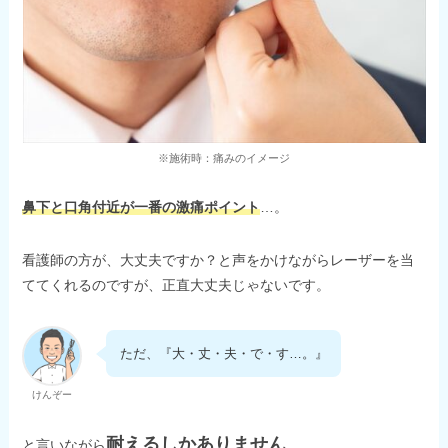
※施術時：痛みのイメージ
鼻下と口角付近が一番の激痛ポイント
…。
看護師の方が、大丈夫ですか？と声をかけながらレーザーを当
ててくれるのですが、正直大丈夫じゃないです。
ただ、『大・丈・夫・で・す…。』
けんぞー
耐えるしかありません
。
と言いながら