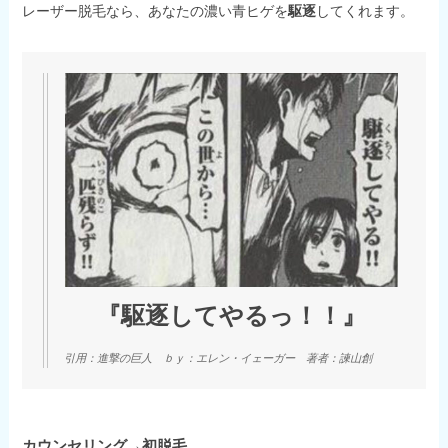
レーザー脱毛なら、あなたの濃い青ヒゲを
駆逐
してくれます。
『駆逐してやるっ！！』
引用：進撃の巨人 ｂｙ：エレン・イェーガー 著者：諫山創
カウンセリング→初脱毛