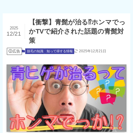
【衝撃】青髭が治る⁉ホンマでっ
2025
かTVで紹介された話題の青髭対
12/21
策
広告
2025年12月21日
脱毛の知識
知って得する情報