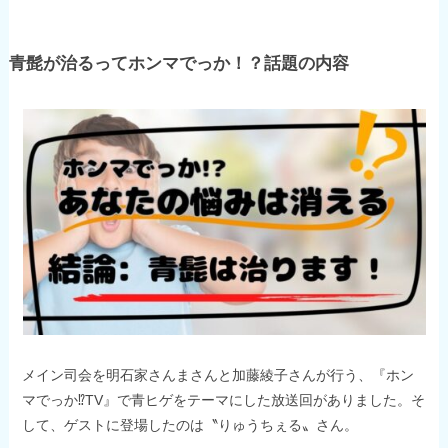
青髭が治るってホンマでっか！？話題の内容
メイン司会を明石家さんまさんと加藤綾子さんが行う、『ホン
マでっか⁉TV』で青ヒゲをテーマにした放送回がありました。そ
して、ゲストに登場したのは〝りゅうちぇる〟さん。