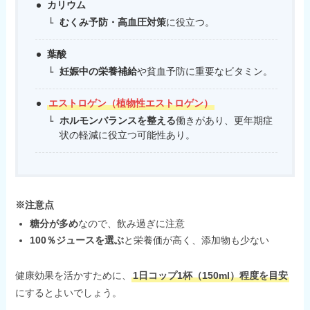
カリウム
むくみ予防・高血圧対策
に役立つ。
葉酸
妊娠中の栄養補給
や貧血予防に重要なビタミン。
エストロゲン（植物性エストロゲン）
ホルモンバランスを整える
働きがあり、更年期症
状の軽減に役立つ可能性あり。
※注意点
糖分が多め
なので、飲み過ぎに注意
100％ジュースを選ぶ
と栄養価が高く、添加物も少ない
健康効果を活かすために、
1日コップ1杯（150ml）程度を目安
にするとよいでしょう。