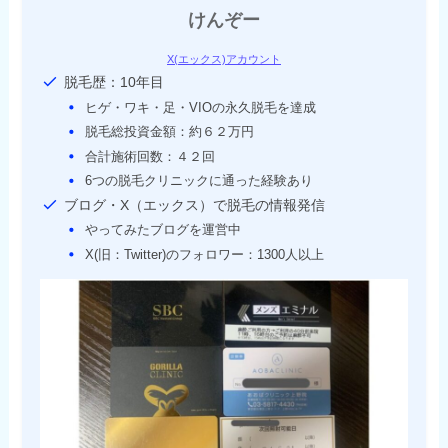
けんぞー
X(エックス)アカウント
脱毛歴：10年目
ヒゲ・ワキ・足・VIOの永久脱毛を達成
脱毛総投資金額：約６２万円
合計施術回数：４２回
6つの脱毛クリニックに通った経験あり
ブログ・X（エックス）で脱毛の情報発信
やってみたブログを運営中
X(旧：Twitter)のフォロワー：1300人以上