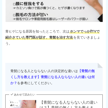
青ヒゲになる原因を知ったところで、次は
ホンマでっか⁉TVで
紹介さていた専門医が話す、青髭を治す方法
を見ていきましょ
う。
青髭になる人とならない人の決定的な違いは
【青髭の無
くし方を教えます】青髭になる人ならない人の違いは何
か？
を参考にしてください。
あわせて読みたい
【青髭になる人ならない人の違い
は？】青髭の無くし方を教えま