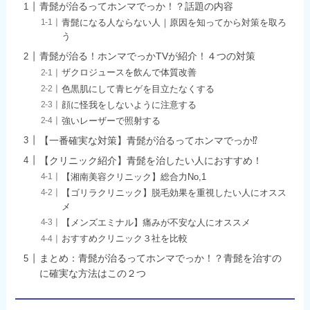
青髭が治るってホンマでっか！？話題の内容
青髭になる人ならない人｜原因を知ってから対策を取ろ
う
青髭が治る！ホンマでっかTVが紹介！４つの対策
ザクロジュースを飲んで体質改善
色黒肌にして青ヒゲを目立たなくする
顔に怪我をしないように注意する
強いレーザーで照射する
【一番確実な対策】青髭が治るってホンマでっか⁉
【クリニック紹介】青髭を治したい人におすすめ！
【湘南美容クリニック】総合力No,1
【ゴリラクリニック】脱毛効果を重視したい人にオスス
メ
【メンズエミナル】痛みが不安な人にオススメ
おすすめクリニック３社を比較
まとめ：青髭が治るってホンマでっか！？青髭を治すの
に確実な方法はこの２つ