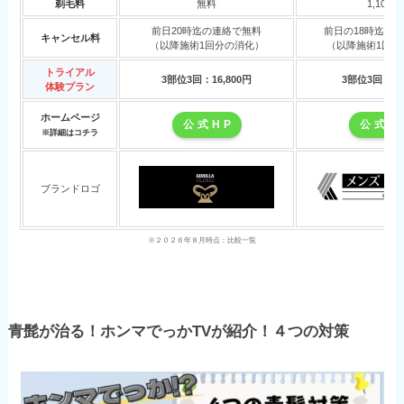
剃毛料
無料
1,100円
前日20時迄の連絡で無料
前日の18時迄に
キャンセル料
（以降施術1回分の消化）
（以降施術1回分
トライアル
3部位3回：16,800円
3部位3回：8,
体験プラン
ホームページ
公 式 H P
公 式 H 
※詳細はコチラ
ブランドロゴ
※２０２６年８月時点：比較一覧
青髭が治る！ホンマでっかTVが紹介！４つの対策