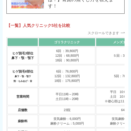
す！
【一覧】人気クリニック5社を比較
スクロールできます
ゴリラクリニック
メンズエミ
6回 ：39,800円
ヒゲ脱毛3部位
12回 ：68,800円
５回：38,5
鼻下・顎・顎下
18回 ：90,800円
ヒゲ脱毛6部位
6回： 76,800円
12回 ：132,800円
5回：78,00
鼻下・顎・顎下
18回： 175,800円
頬・もみあげ・首
平日 10:00 – 
平日11時～20時
営業時間
土日 10:00 – 
土日11時～20時
※都心部は11：00
店舗数
23院
64院
笑気麻酔：6,000円
笑気麻酔：非
麻酔料
麻酔クリーム：5,000円
麻酔クリーム