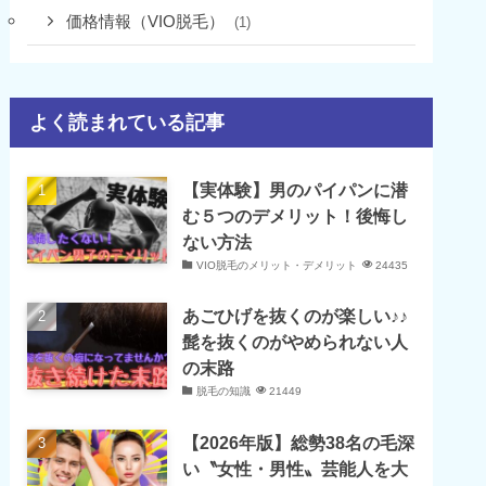
価格情報（VIO脱毛）
(1)
よく読まれている記事
【実体験】男のパイパンに潜
む５つのデメリット！後悔し
ない方法
VIO脱毛のメリット・デメリット
24435
あごひげを抜くのが楽しい♪♪
髭を抜くのがやめられない人
の末路
脱毛の知識
21449
【2026年版】総勢38名の毛深
い〝女性・男性〟芸能人を大