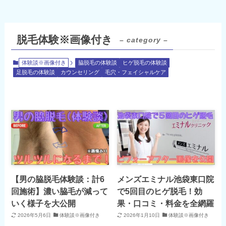
脱毛体験※画像付き
– category –
体験談※画像付き
脇脱毛の体験談
ヒゲ脱毛の体験談
足脱毛の体験談
カウンセリング
毛穴・フェイシャルケア
【男の脇脱毛体験談：計6
メンズエミナル池袋東口院
回施術】濃い脇毛が減って
で5回目のヒゲ脱毛！効
いく様子を大公開
果・口コミ・料金を全網羅
2026年5月6日
体験談※画像付き
2026年1月10日
体験談※画像付き