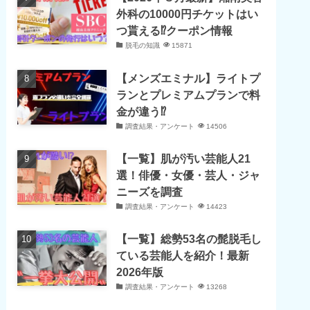
外科の10000円チケットはい
つ貰える⁉クーポン情報
脱毛の知識
15871
【メンズエミナル】ライトプ
ランとプレミアムプランで料
金が違う⁉
調査結果・アンケート
14506
【一覧】肌が汚い芸能人21
選！俳優・女優・芸人・ジャ
ニーズを調査
調査結果・アンケート
14423
【一覧】総勢53名の髭脱毛し
ている芸能人を紹介！最新
2026年版
調査結果・アンケート
13268