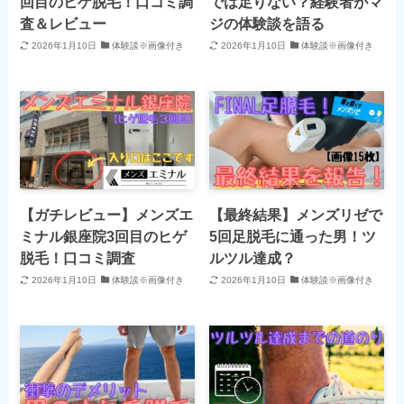
回目のヒゲ脱毛！口コミ調
では足りない？経験者がマ
査＆レビュー
ジの体験談を語る
2026年1月10日
体験談※画像付き
2026年1月10日
体験談※画像付き
【ガチレビュー】メンズエ
【最終結果】メンズリゼで
ミナル銀座院3回目のヒゲ
5回足脱毛に通った男！ツ
脱毛！口コミ調査
ルツル達成？
2026年1月10日
体験談※画像付き
2026年1月10日
体験談※画像付き