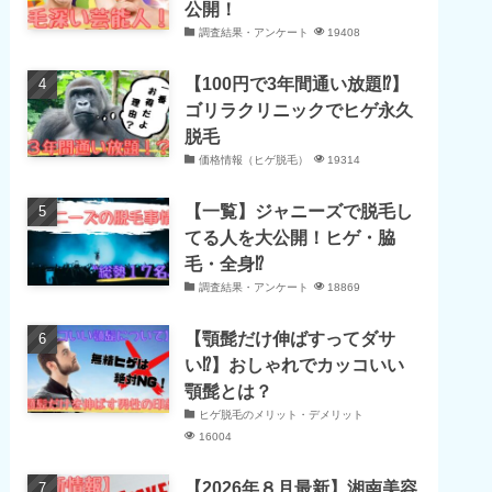
公開！
調査結果・アンケート
19408
【100円で3年間通い放題⁉】
ゴリラクリニックでヒゲ永久
脱毛
価格情報（ヒゲ脱毛）
19314
【一覧】ジャニーズで脱毛し
てる人を大公開！ヒゲ・脇
毛・全身⁉
調査結果・アンケート
18869
【顎髭だけ伸ばすってダサ
い⁉】おしゃれでカッコいい
顎髭とは？
ヒゲ脱毛のメリット・デメリット
16004
【2026年８月最新】湘南美容