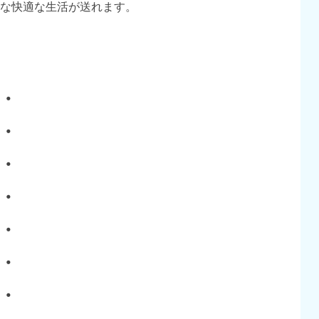
な快適な生活が送れます。
・
・
・
・
・
・
・