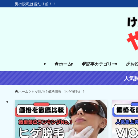
男の脱毛は当たり前！！
ホーム
記事カテゴリー
お
人気
ホーム
ヒゲ脱毛
価格情報（ヒゲ脱毛）