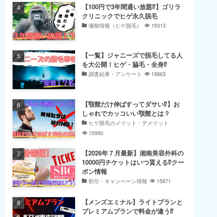
【100円で3年間通い放題⁉】ゴリラ
クリニックでヒゲ永久脱毛
価格情報（ヒゲ脱毛）
19313
【一覧】ジャニーズで脱毛してる人
を大公開！ヒゲ・脇毛・全身⁉
調査結果・アンケート
18863
【顎髭だけ伸ばすってダサい⁉】お
しゃれでカッコいい顎髭とは？
ヒゲ脱毛のメリット・デメリット
15990
【2026年７月最新】湘南美容外科の
10000円チケットはいつ貰える⁉クー
ポン情報
割引・キャンペーン情報
15871
【メンズエミナル】ライトプランと
プレミアムプランで料金が違う⁉