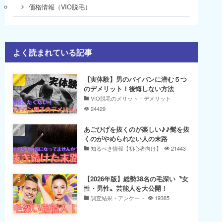
価格情報（VIO脱毛）
よく読まれている記事
【実体験】男のパイパンに潜む５つ
のデメリット！後悔しない方法
VIO脱毛のメリット・デメリット
24429
あごひげを抜くのが楽しい♪♪髭を抜
くのがやめられない人の末路
知るべき情報【初心者向け】
21443
【2026年版】総勢38名の毛深い〝女
性・男性〟芸能人を大公開！
調査結果・アンケート
19385