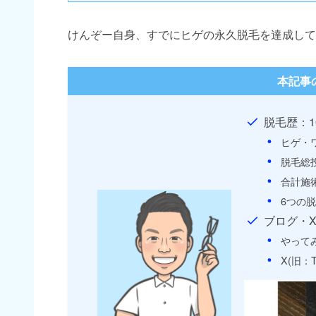
けんぞー自身、すでにヒゲの永久脱毛を達成して
本記事
脱毛歴：1
ヒゲ・
脱毛総
合計施
6つの
ブログ・
やって
X(旧：