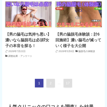
【男の脇毛は気持ち悪い】
【男の脇脱毛体験談：計6
濃いなら脇脱毛は必須⁉女
回施術】濃い脇毛が減って
子の本音を探る！
いく様子を大公開
2026年7月22日
2026年5月6日
脇脱毛の体験談
調査結果・アンケート
1
2
...
17
人気クリニックの口コミを調査した結果