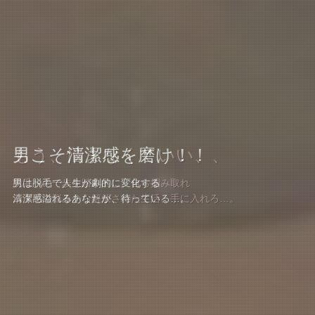
もう、悩まなくていい、、
さぁ、やってみよう…。
男こそ清潔感を磨け！！
もう、悩まなくていい、、
脱毛への一歩を踏み出し、自ら掴み取れ
あなたはまだ、脱毛の素晴らしさを知らない
男は脱毛で人生が劇的に変化する
脱毛への一歩を踏み出し、自ら掴み取れ
ムダ毛の悩みから解放された生活、手に入れろ…。
男の脱毛が当たり前の時代、すぐそこに…。
清潔感溢れるあなたが、待っている…。
ムダ毛の悩みから解放された生活、手に入れろ…。