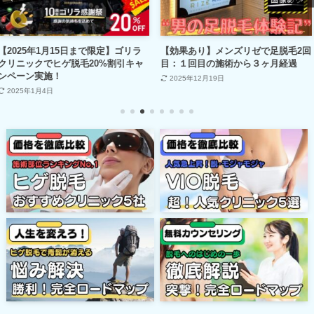
日まで限定】ゴリラ
【効果あり】メンズリゼで足脱毛2回
【最終結果】メ
毛20%割引キャ
目：１回目の施術から３ヶ月経過
に通った男！ツ
2025年12月19日
2026年1月10日