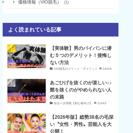
価格情報（VIO脱毛）
(1)
よく読まれている記事
【実体験】男のパイパンに潜
む５つのデメリット！後悔し
ない方法
VIO脱毛のメリット・デメリット
24429
あごひげを抜くのが楽しい♪♪
髭を抜くのがやめられない人
の末路
知るべき情報【初心者向け】
21443
【2026年版】総勢38名の毛深
い〝女性・男性〟芸能人を大
公開！