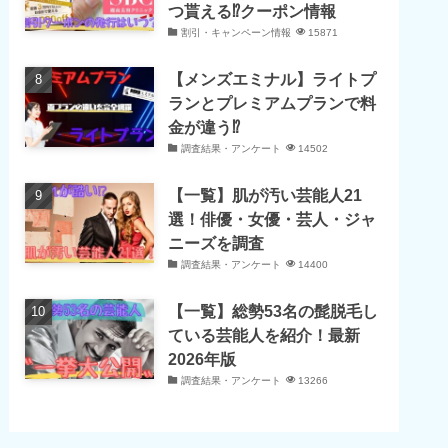
つ貰える⁉クーポン情報
割引・キャンペーン情報
15871
【メンズエミナル】ライトプ
ランとプレミアムプランで料
金が違う⁉
調査結果・アンケート
14502
【一覧】肌が汚い芸能人21
選！俳優・女優・芸人・ジャ
ニーズを調査
調査結果・アンケート
14400
【一覧】総勢53名の髭脱毛し
ている芸能人を紹介！最新
2026年版
調査結果・アンケート
13266