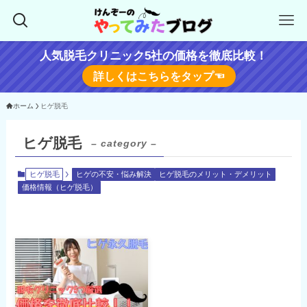
人気脱毛クリニック5社の価格を徹底比較！
詳しくはこちらをタップ☜
ホーム
ヒゲ脱毛
ヒゲ脱毛
– category –
ヒゲ脱毛
ヒゲの不安・悩み解決
ヒゲ脱毛のメリット・デメリット
価格情報（ヒゲ脱毛）