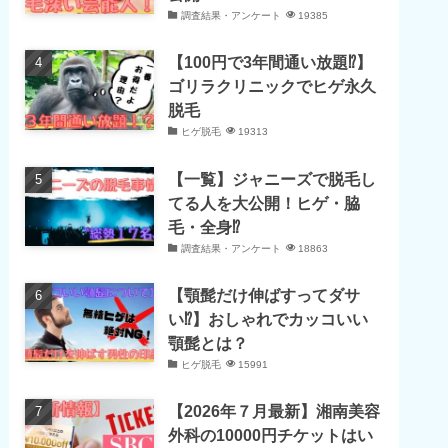
調査結果・アンケート
19385
【100円で3年間通い放題⁉】
ゴリラクリニックでヒゲ永久
脱毛
ヒゲ脱毛
19313
【一覧】ジャニーズで脱毛し
てる人を大公開！ヒゲ・脇
毛・全身⁉
調査結果・アンケート
18863
【顎髭だけ伸ばすってダサ
い⁉】おしゃれでカッコいい
顎髭とは？
ヒゲ脱毛
15991
【2026年７月最新】湘南美容
外科の10000円チケットはい