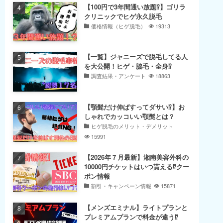
【100円で3年間通い放題⁉】ゴリラ
クリニックでヒゲ永久脱毛
価格情報（ヒゲ脱毛）
19313
【一覧】ジャニーズで脱毛してる人
を大公開！ヒゲ・脇毛・全身⁉
調査結果・アンケート
18863
【顎髭だけ伸ばすってダサい⁉】お
しゃれでカッコいい顎髭とは？
ヒゲ脱毛のメリット・デメリット
15991
【2026年７月最新】湘南美容外科の
10000円チケットはいつ貰える⁉クー
ポン情報
割引・キャンペーン情報
15871
【メンズエミナル】ライトプランと
プレミアムプランで料金が違う⁉