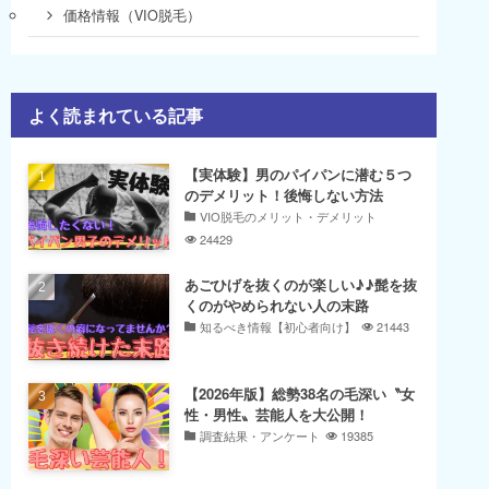
価格情報（VIO脱毛）
よく読まれている記事
【実体験】男のパイパンに潜む５つ
のデメリット！後悔しない方法
VIO脱毛のメリット・デメリット
24429
あごひげを抜くのが楽しい♪♪髭を抜
くのがやめられない人の末路
知るべき情報【初心者向け】
21443
【2026年版】総勢38名の毛深い〝女
性・男性〟芸能人を大公開！
調査結果・アンケート
19385