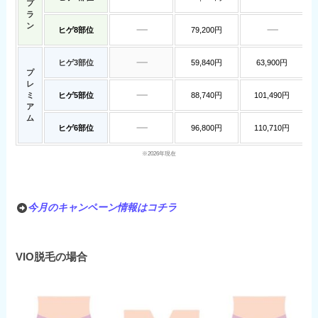
プ
ラ
ン
ヒゲ8部位
79,200円
ヒゲ3部位
59,840円
63,900円
プ
レ
ミ
ヒゲ5部位
88,740円
101,490円
ア
ム
ヒゲ6部位
96,800円
110,710円
※2026年現在
今月のキャンペーン情報はコチラ
VIO脱毛の場合