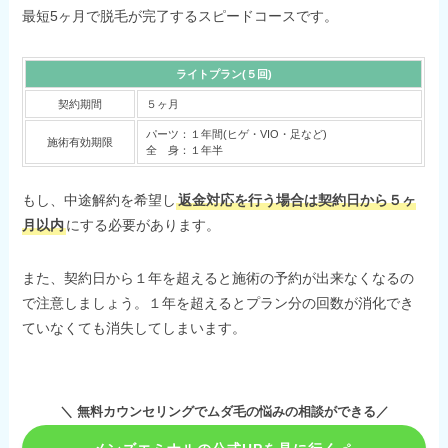
最短5ヶ月で脱毛が完了するスピードコースです。
ライトプラン(５回)
契約期間
５ヶ月
パーツ：１年間(ヒゲ・VIO・足など)
施術有効期限
全 身：１年半
もし、中途解約を希望し
返金対応を行う場合は契約日から５ヶ
月以内
にする必要があります。
また、契約日から１年を超えると施術の予約が出来なくなるの
で注意しましょう。１年を超えるとプラン分の回数が消化でき
ていなくても消失してしまいます。
＼ 無料カウンセリングでムダ毛の悩みの相談ができる／