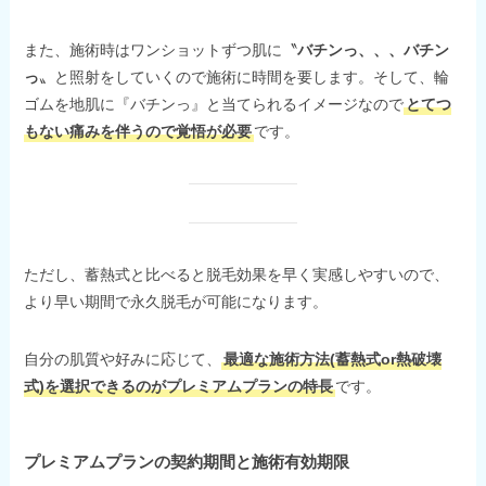
また、施術時はワンショットずつ肌に〝
バチンっ、、、バチン
っ
〟と照射をしていくので施術に時間を要します。そして、輪
ゴムを地肌に『バチンっ』と当てられるイメージなので
とてつ
もない痛みを伴うので覚悟が必要
です。
ただし、蓄熱式と比べると脱毛効果を早く実感しやすいので、
より早い期間で永久脱毛が可能になります。
自分の肌質や好みに応じて、
最適な施術方法(蓄熱式or熱破壊
式)を選択できるのがプレミアムプランの特長
です。
プレミアムプランの契約期間と施術有効期限