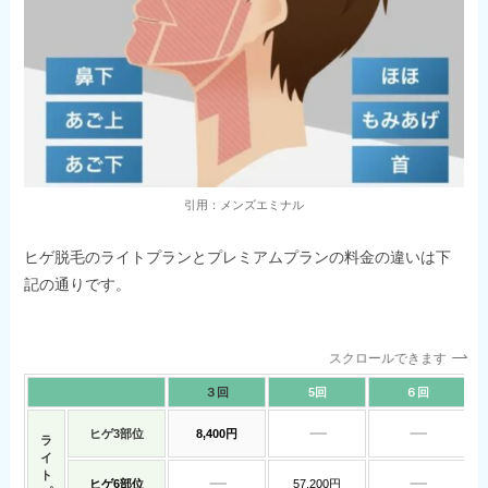
引用：メンズエミナル
ヒゲ脱毛のライトプランとプレミアムプランの料金の違いは下
記の通りです。
スクロールできます
３回
5回
６回
ヒゲ3部位
8,400円
ラ
イ
ト
ヒゲ6部位
57,200円