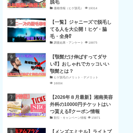
脱毛
価格情報（ヒゲ脱毛）
19314
【一覧】ジャニーズで脱毛し
てる人を大公開！ヒゲ・脇
毛・全身⁉
調査結果・アンケート
18875
【顎髭だけ伸ばすってダサ
い⁉】おしゃれでカッコいい
顎髭とは？
ヒゲ脱毛のメリット・デメリット
16004
【2026年８月最新】湘南美容
外科の10000円チケットはい
つ貰える⁉クーポン情報
割引・キャンペーン情報
15871
【メンズエミナル】ライトプ