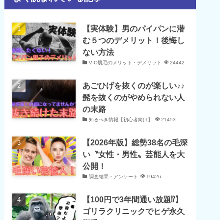
【実体験】男のパイパンに潜
む５つのデメリット！後悔し
ない方法
VIO脱毛のメリット・デメリット
24442
あごひげを抜くのが楽しい♪♪
髭を抜くのがやめられない人
の末路
知るべき情報【初心者向け】
21453
【2026年版】総勢38名の毛深
い〝女性・男性〟芸能人を大
公開！
調査結果・アンケート
19426
【100円で3年間通い放題⁉】
ゴリラクリニックでヒゲ永久