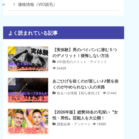
価格情報（VIO脱毛）
よく読まれている記事
【実体験】男のパイパンに潜む５つ
のデメリット！後悔しない方法
VIO脱毛のメリット・デメリット
24429
あごひげを抜くのが楽しい♪♪髭を抜
くのがやめられない人の末路
知るべき情報【初心者向け】
21443
【2026年版】総勢38名の毛深い〝女
性・男性〟芸能人を大公開！
調査結果・アンケート
19385