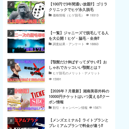
【100円で3年間通い放題⁉】ゴリラ
クリニックでヒゲ永久脱毛
価格情報（ヒゲ脱毛）
19313
【一覧】ジャニーズで脱毛してる人
を大公開！ヒゲ・脇毛・全身⁉
調査結果・アンケート
18863
【顎髭だけ伸ばすってダサい⁉】お
しゃれでカッコいい顎髭とは？
ヒゲ脱毛のメリット・デメリット
15991
【2026年７月最新】湘南美容外科の
10000円チケットはいつ貰える⁉クー
ポン情報
割引・キャンペーン情報
15871
【メンズエミナル】ライトプランと
プレミアムプランで料金が違う⁉