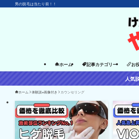
男の脱毛は当たり前！！
ホーム
記事カテゴリー
お
人気
ホーム
体験談※画像付き
カウンセリング