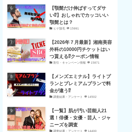
【顎髭だけ伸ばすってダサ
い⁉】おしゃれでカッコいい
顎髭とは？
ヒゲ脱毛
15991
【2026年７月最新】湘南美容
外科の10000円チケットはい
つ貰える⁉クーポン情報
割引・キャンペーン情報
15871
【メンズエミナル】ライトプ
ランとプレミアムプランで料
金が違う⁉
調査結果・アンケート
14502
【一覧】肌が汚い芸能人21
選！俳優・女優・芸人・ジャ
ニーズを調査
調査結果・アンケート
14400