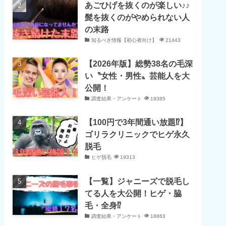
あごひげを抜くのが楽しい♪♪
髭を抜くのがやめられない人
の末路
知るべき情報【初心者向け】
21443
【2026年版】総勢38名の毛深
い〝女性・男性〟芸能人を大
公開！
調査結果・アンケート
19385
【100円で3年間通い放題⁉】
ゴリラクリニックでヒゲ永久
脱毛
ヒゲ脱毛
19313
【一覧】ジャニーズで脱毛し
てる人を大公開！ヒゲ・脇
毛・全身⁉
調査結果・アンケート
18863