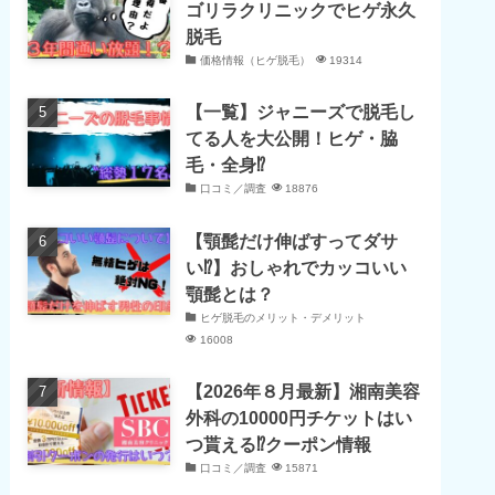
ゴリラクリニックでヒゲ永久
脱毛
価格情報（ヒゲ脱毛）
19314
【一覧】ジャニーズで脱毛し
てる人を大公開！ヒゲ・脇
毛・全身⁉
口コミ／調査
18876
【顎髭だけ伸ばすってダサ
い⁉】おしゃれでカッコいい
顎髭とは？
ヒゲ脱毛のメリット・デメリット
16008
【2026年８月最新】湘南美容
外科の10000円チケットはい
つ貰える⁉クーポン情報
口コミ／調査
15871