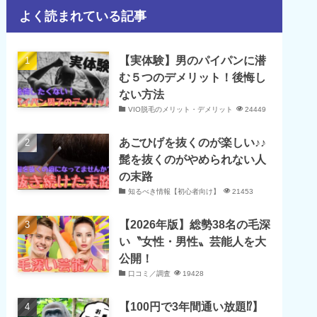
よく読まれている記事
【実体験】男のパイパンに潜
む５つのデメリット！後悔し
ない方法
VIO脱毛のメリット・デメリット
24449
あごひげを抜くのが楽しい♪♪
髭を抜くのがやめられない人
の末路
知るべき情報【初心者向け】
21453
【2026年版】総勢38名の毛深
い〝女性・男性〟芸能人を大
公開！
口コミ／調査
19428
【100円で3年間通い放題⁉】