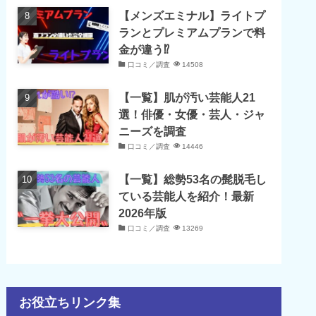
【メンズエミナル】ライトプ
ランとプレミアムプランで料
金が違う⁉
口コミ／調査
14508
【一覧】肌が汚い芸能人21
選！俳優・女優・芸人・ジャ
ニーズを調査
口コミ／調査
14446
【一覧】総勢53名の髭脱毛し
ている芸能人を紹介！最新
2026年版
口コミ／調査
13269
お役立ちリンク集