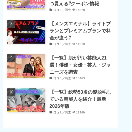
つ貰える⁉クーポン情報
口コミ／調査
15878
【メンズエミナル】ライトプ
ランとプレミアムプランで料
金が違う⁉
口コミ／調査
14510
【一覧】肌が汚い芸能人21
選！俳優・女優・芸人・ジャ
ニーズを調査
口コミ／調査
14463
【一覧】総勢53名の髭脱毛し
ている芸能人を紹介！最新
2026年版
口コミ／調査
13269