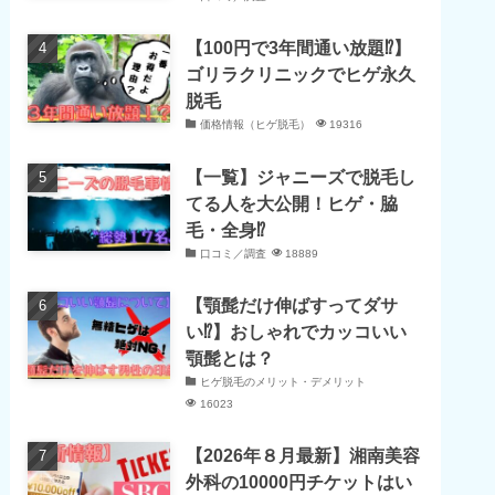
【100円で3年間通い放題⁉】
ゴリラクリニックでヒゲ永久
脱毛
価格情報（ヒゲ脱毛）
19316
【一覧】ジャニーズで脱毛し
てる人を大公開！ヒゲ・脇
毛・全身⁉
口コミ／調査
18889
【顎髭だけ伸ばすってダサ
い⁉】おしゃれでカッコいい
顎髭とは？
ヒゲ脱毛のメリット・デメリット
16023
【2026年８月最新】湘南美容
外科の10000円チケットはい