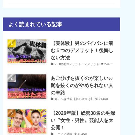
よく読まれている記事
【実体験】男のパイパンに潜
む５つのデメリット！後悔し
ない方法
VIO脱毛のメリット・デメリット
24465
あごひげを抜くのが楽しい♪♪
髭を抜くのがやめられない人
の末路
知るべき情報【初心者向け】
21460
【2026年版】総勢38名の毛深
い〝女性・男性〟芸能人を大
公開！
口コミ／調査
19450