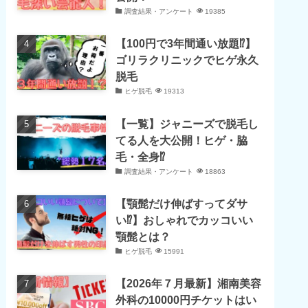
調査結果・アンケート
19385
【100円で3年間通い放題⁉】
ゴリラクリニックでヒゲ永久
脱毛
ヒゲ脱毛
19313
【一覧】ジャニーズで脱毛し
てる人を大公開！ヒゲ・脇
毛・全身⁉
調査結果・アンケート
18863
【顎髭だけ伸ばすってダサ
い⁉】おしゃれでカッコいい
顎髭とは？
ヒゲ脱毛
15991
【2026年７月最新】湘南美容
外科の10000円チケットはい