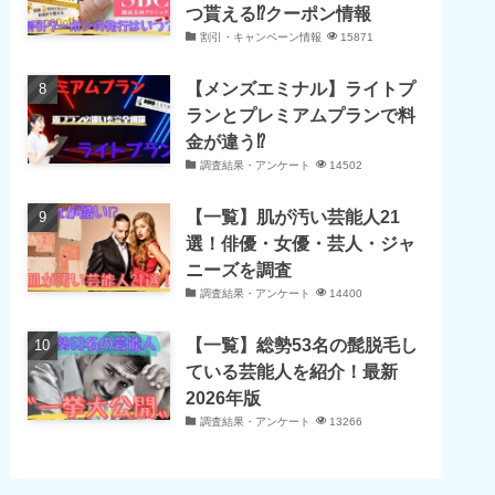
つ貰える⁉クーポン情報
割引・キャンペーン情報
15871
【メンズエミナル】ライトプ
ランとプレミアムプランで料
金が違う⁉
調査結果・アンケート
14502
【一覧】肌が汚い芸能人21
選！俳優・女優・芸人・ジャ
ニーズを調査
調査結果・アンケート
14400
【一覧】総勢53名の髭脱毛し
ている芸能人を紹介！最新
2026年版
調査結果・アンケート
13266