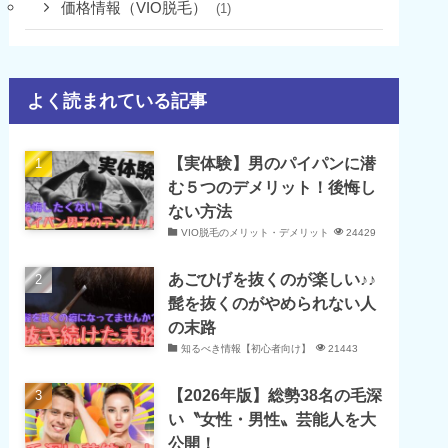
価格情報（VIO脱毛）
(1)
よく読まれている記事
【実体験】男のパイパンに潜
む５つのデメリット！後悔し
ない方法
VIO脱毛のメリット・デメリット
24429
あごひげを抜くのが楽しい♪♪
髭を抜くのがやめられない人
の末路
知るべき情報【初心者向け】
21443
【2026年版】総勢38名の毛深
い〝女性・男性〟芸能人を大
公開！