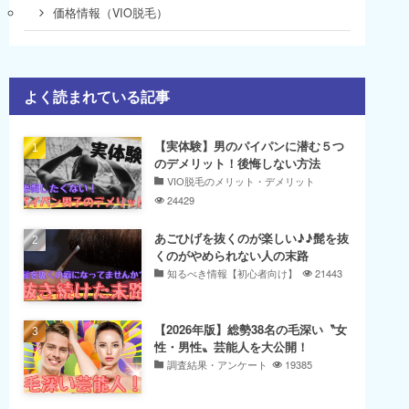
価格情報（VIO脱毛）
よく読まれている記事
【実体験】男のパイパンに潜む５つ
のデメリット！後悔しない方法
VIO脱毛のメリット・デメリット
24429
あごひげを抜くのが楽しい♪♪髭を抜
くのがやめられない人の末路
知るべき情報【初心者向け】
21443
【2026年版】総勢38名の毛深い〝女
性・男性〟芸能人を大公開！
調査結果・アンケート
19385