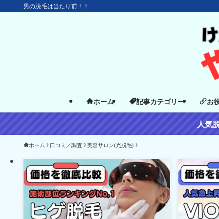
男の脱毛は当たり前！！
ホーム
記事カテゴリー
お
人気
ホーム
口コミ／調査
美容サロン(光脱毛)