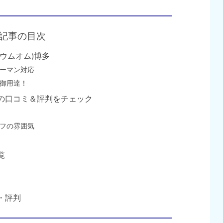
記事の目次
リウムオム)博多
ーマン対応
御用達！
性達の口コミ＆評判をチェック
フの雰囲気
覧
ミ・評判