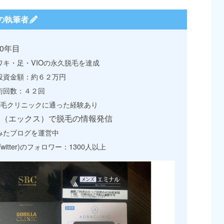
の執筆者
0年目
ワキ・足・VIOの永久脱毛を達成
投資金額：約６２万円
術回数：４２回
脱毛クリニックに通った経験あり
X（エックス）で脱毛の情報発信
みたブログを運営中
Twitter)のフォロワー：1300人以上