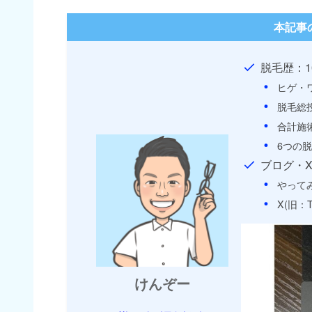
本記事
脱毛歴：1
ヒゲ・
脱毛総
合計施
6つの
ブログ・
やって
X(旧：
けんぞー