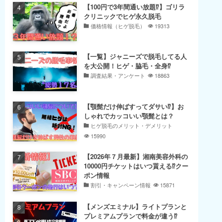
【100円で3年間通い放題⁉】ゴリラ
クリニックでヒゲ永久脱毛
価格情報（ヒゲ脱毛）
19313
【一覧】ジャニーズで脱毛してる人
を大公開！ヒゲ・脇毛・全身⁉
調査結果・アンケート
18863
【顎髭だけ伸ばすってダサい⁉】お
しゃれでカッコいい顎髭とは？
ヒゲ脱毛のメリット・デメリット
15990
【2026年７月最新】湘南美容外科の
10000円チケットはいつ貰える⁉クー
ポン情報
割引・キャンペーン情報
15871
【メンズエミナル】ライトプランと
プレミアムプランで料金が違う⁉