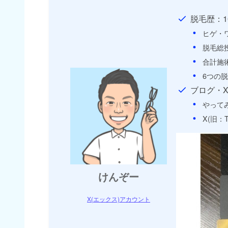
脱毛歴：1
ヒゲ・
脱毛総
合計施
6つの
ブログ・
やって
X(旧：
けんぞー
X(エックス)アカウント