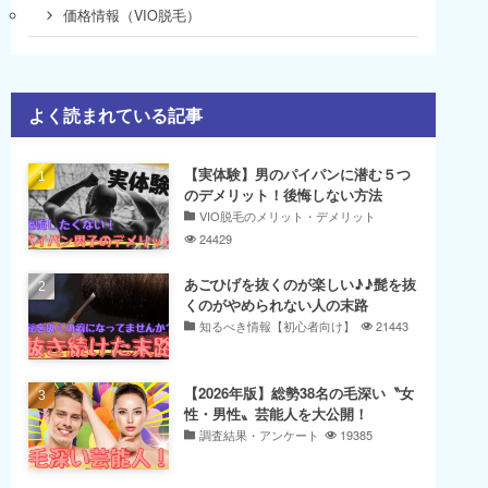
価格情報（VIO脱毛）
よく読まれている記事
【実体験】男のパイパンに潜む５つ
のデメリット！後悔しない方法
VIO脱毛のメリット・デメリット
24429
あごひげを抜くのが楽しい♪♪髭を抜
くのがやめられない人の末路
知るべき情報【初心者向け】
21443
【2026年版】総勢38名の毛深い〝女
性・男性〟芸能人を大公開！
調査結果・アンケート
19385