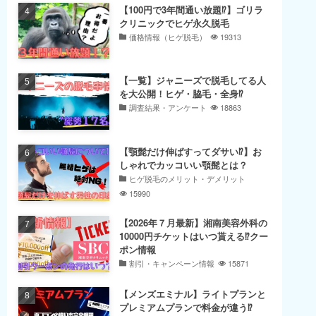
【100円で3年間通い放題⁉】ゴリラ
クリニックでヒゲ永久脱毛
価格情報（ヒゲ脱毛）
19313
【一覧】ジャニーズで脱毛してる人
を大公開！ヒゲ・脇毛・全身⁉
調査結果・アンケート
18863
【顎髭だけ伸ばすってダサい⁉】お
しゃれでカッコいい顎髭とは？
ヒゲ脱毛のメリット・デメリット
15990
【2026年７月最新】湘南美容外科の
10000円チケットはいつ貰える⁉クー
ポン情報
割引・キャンペーン情報
15871
【メンズエミナル】ライトプランと
プレミアムプランで料金が違う⁉