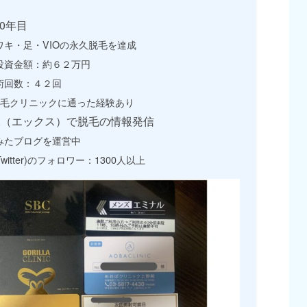
0年目
ワキ・足・VIOの永久脱毛を達成
投資金額：約６２万円
術回数：４２回
脱毛クリニックに通った経験あり
X（エックス）で脱毛の情報発信
みたブログを運営中
Twitter)のフォロワー：1300人以上