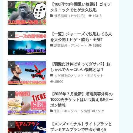
【100円で3年間通い放題⁉】ゴリラ
クリニックでヒゲ永久脱毛
価格情報（ヒゲ脱毛）
19313
【一覧】ジャニーズで脱毛してる人
を大公開！ヒゲ・脇毛・全身⁉
調査結果・アンケート
18863
【顎髭だけ伸ばすってダサい⁉】お
しゃれでカッコいい顎髭とは？
ヒゲ脱毛のメリット・デメリット
15990
【2026年７月最新】湘南美容外科の
10000円チケットはいつ貰える⁉クー
ポン情報
割引・キャンペーン情報
15871
【メンズエミナル】ライトプランと
プレミアムプランで料金が違う⁉