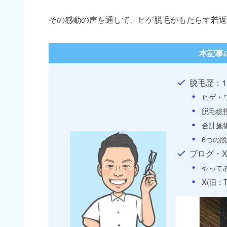
その感動の声を通して、ヒゲ脱毛がもたらす若返
本記事
脱毛歴：1
ヒゲ・
脱毛総
合計施
6つの
ブログ・
やって
X(旧：