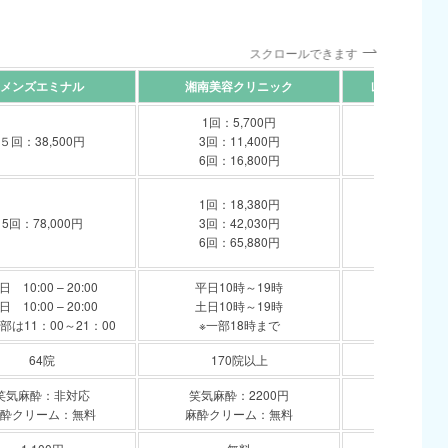
スクロールできます
メンズエミナル
湘南美容クリニック
レジーナクリ
1回：5,700円
1回：15,
５回：38,500円
3回：11,400円
5回：39,
6回：16,800円
12回：82,
1回：18,380円
1回：39,
5回：78,000円
3回：42,030円
5回：132,
6回：65,880円
12回：186
日 10:00 – 20:00
平日10時～19時
平日 12:00 
日 10:00 – 20:00
土日10時～19時
土日 11:00 
部は11：00～21：00
※一部18時まで
64院
170院以上
21
笑気麻酔：非対応
笑気麻酔：2200円
笑気麻酔：
酔クリーム：無料
麻酔クリーム：無料
麻酔クリー