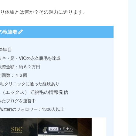
り体験とは何か？その魅力に迫ります。
の執筆者
0年目
ワキ・足・VIOの永久脱毛を達成
投資金額：約６２万円
術回数：４２回
脱毛クリニックに通った経験あり
X（エックス）で脱毛の情報発信
みたブログを運営中
Twitter)のフォロワー：1300人以上