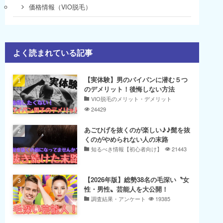
価格情報（VIO脱毛）
よく読まれている記事
【実体験】男のパイパンに潜む５つ
のデメリット！後悔しない方法
VIO脱毛のメリット・デメリット
24429
あごひげを抜くのが楽しい♪♪髭を抜
くのがやめられない人の末路
知るべき情報【初心者向け】
21443
【2026年版】総勢38名の毛深い〝女
性・男性〟芸能人を大公開！
調査結果・アンケート
19385