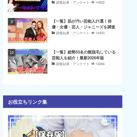
調査結果・アンケート
14502
【一覧】肌が汚い芸能人21選！俳
ニックオム
メンズリゼ
優・女優・芸人・ジャニーズを調査
調査結果・アンケート
14400
920円
5回：38,000円
800円
10回：56,000円
560円
コース終了後1回：9,800円
【一覧】総勢53名の髭脱毛している
芸能人を紹介！最新2026年版
5回：59,800円
600円
調査結果・アンケート
13266
10回：99,800円
000円
15回：149,800円
,000円
コース終了後1回：16,800円
– 21:00
９時～２３時
– 20:00
※各院により異なります
お役立ちリンク集
院
29院
非対応
笑気麻酔：3,300円
ム：無料
麻酔クリーム：3,300円