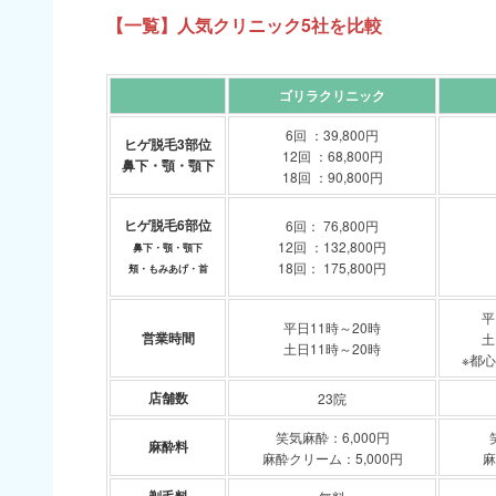
【一覧】人気クリニック5社を比較
ゴリラクリニック
6回 ：39,800円
ヒゲ脱毛3部位
12回 ：68,800円
鼻下・顎・顎下
18回 ：90,800円
ヒゲ脱毛6部位
6回： 76,800円
12回 ：132,800円
鼻下・顎・顎下
18回： 175,800円
頬・もみあげ・首
平
平日11時～20時
営業時間
土
土日11時～20時
※都心
店舗数
23院
笑気麻酔：6,000円
麻酔料
麻酔クリーム：5,000円
麻
剃毛料