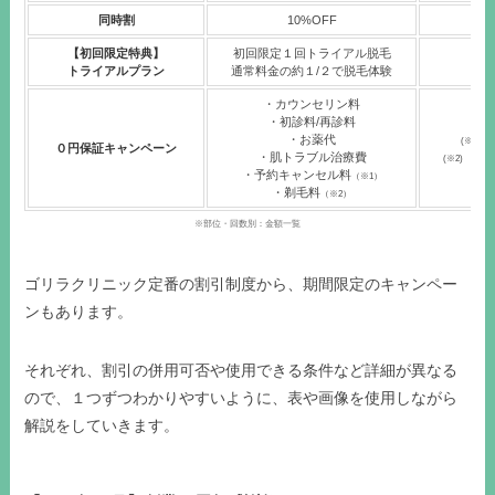
同時割
10%OFF
ヒ
【初回限定特典】
初回限定１回トライアル脱毛
トライアルプラン
通常料金の約１/２で脱毛体験
・カウンセリン料
・初診料/再診料
・お薬代
(※1)
０円保証キャンペーン
・肌トラブル治療費
(※2) 剃
・予約キャンセル料
（※1）
施術が
・剃毛料
（※2）
※部位・回数別：金額一覧
ゴリラクリニック定番の割引制度から、期間限定のキャンペー
ンもあります。
それぞれ、割引の併用可否や使用できる条件など詳細が異なる
ので、１つずつわかりやすいように、表や画像を使用しながら
解説をしていきます。