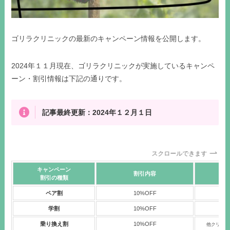
ゴリラクリニックの最新のキャンペーン情報を公開します。
2024年１１月現在、ゴリラクリニックが実施しているキャンペ
ーン・割引情報は下記の通りです。
記事最終更新：2024年１２月１日
スクロールできます
キャンペーン
割引内容
※
割引の種類
ペア割
10%OFF
学割
10%OFF
有
乗り換え割
10%OFF
他クリニッ