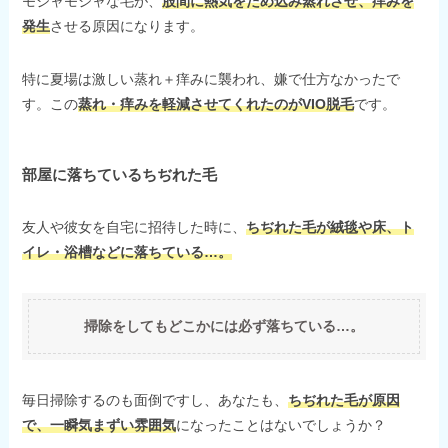
モジャモジャな毛が、
股間に熱気をため込み蒸れさせ、痒みを
発生
させる原因になります。
特に夏場は激しい蒸れ＋痒みに襲われ、嫌で仕方なかったで
す。この
蒸れ・痒みを軽減させてくれたのがVIO脱毛
です。
部屋に落ちているちぢれた毛
友人や彼女を自宅に招待した時に、
ちぢれた毛が絨毯や床、ト
イレ・浴槽などに落ちている…。
掃除をしてもどこかには必ず落ちている…。
毎日掃除するのも面倒ですし、あなたも、
ちぢれた毛が原因
で、一瞬気まずい雰囲気
になったことはないでしょうか？