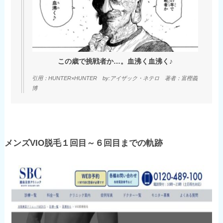
この歳で挑戦者か…。血沸く血沸く♪
引用：HUNTER×HUNTER by:アイザック・ネテロ 著者：富樫義
博
メンズVIO脱毛１回目～６回目までの軌跡