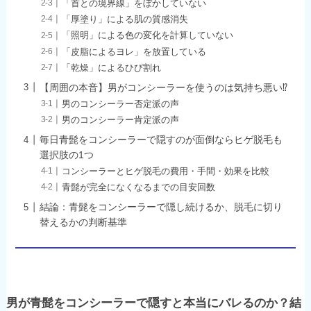
「首との境界線」をぼかしていない
「厚塗り」による肌の質感消失
「照明」による色の変化を計算していない
「皮脂によるヨレ」を放置している
「乾燥」によるひび割れ
【周囲の本音】男がコンシーラーを使うのは気持ち悪い⁉
男のコンシーラー否定派の声
男のコンシーラー肯定派の声
毎日青髭をコンシーラーで隠すのが面倒ならヒゲ脱毛も
選択肢の1つ
コンシーラーとヒゲ脱毛の費用・手間・効果を比較
青髭が完全になくなるまでの目安回数
結論：青髭をコンシーラーで隠し続けるか、脱毛に切り
替えるかの判断基準
男が青髭をコンシーラーで隠すと本当にバレるのか？結