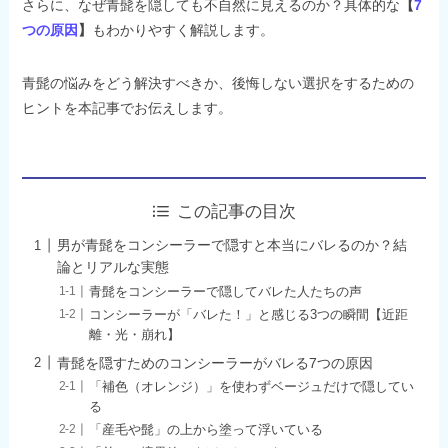
さらに、なぜ青髭を隠しても不自然に見えるのか？具体的な
【
7
つの原因
】
もわかりやすく解説します。
青髭の悩みをどう解決すべきか、後悔しない選択をするための
ヒントを本記事でお伝えします。
この記事の目次
男が青髭をコンシーラーで隠すと本当にバレるのか？結
論とリアルな実態
青髭をコンシーラーで隠してバレた人たちの声
コンシーラーが「バレた！」と感じる3つの瞬間【近距
離・光・崩れ】
青髭を隠すためのコンシーラーがバレる7つの原因
「補色（オレンジ）」を使わずベージュだけで隠してい
る
「産毛や髭」の上から塗って浮いている