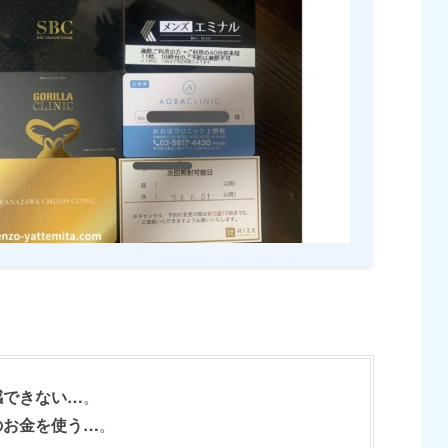
感できない…
。
のお金を使う…
。