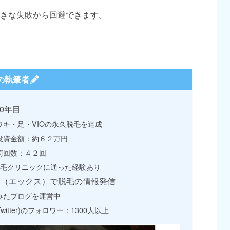
きな失敗から回避できます。
の執筆者
0年目
ワキ・足・VIOの永久脱毛を達成
投資金額：約６２万円
術回数：４２回
脱毛クリニックに通った経験あり
X（エックス）で脱毛の情報発信
みたブログを運営中
Twitter)のフォロワー：1300人以上