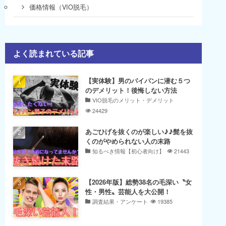
価格情報（VIO脱毛）
よく読まれている記事
【実体験】男のパイパンに潜む５つ
のデメリット！後悔しない方法
VIO脱毛のメリット・デメリット
24429
あごひげを抜くのが楽しい♪♪髭を抜
くのがやめられない人の末路
知るべき情報【初心者向け】
21443
【2026年版】総勢38名の毛深い〝女
性・男性〟芸能人を大公開！
調査結果・アンケート
19385