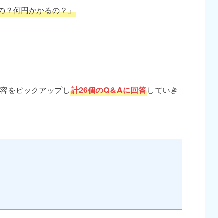
の？何円かかるの？』
容をピックアップし
計26個のQ＆Aに回答
していき