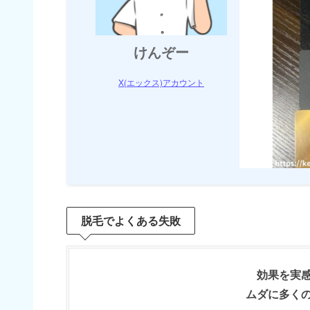
けんぞー
X(エックス)アカウント
脱毛でよくある失敗
効果を実
ムダに多く