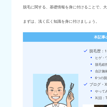
脱毛に関する、基礎情報を身に付けることで、大
まずは、浅く広く知識を身に付けましょう。
本記事
脱毛歴：1
ヒゲ・
脱毛総
合計施
6つの
ブログ・
やって
X(旧：