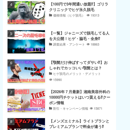
【100円で3年間通い放題⁉】ゴリラ
クリニックでヒゲ永久脱毛
価格情報（ヒゲ脱毛）
19313
【一覧】ジャニーズで脱毛してる人
を大公開！ヒゲ・脇毛・全身⁉
調査結果・アンケート
18863
【顎髭だけ伸ばすってダサい⁉】お
しゃれでカッコいい顎髭とは？
ヒゲ脱毛のメリット・デメリット
15990
【2026年７月最新】湘南美容外科の
10000円チケットはいつ貰える⁉クー
ポン情報
割引・キャンペーン情報
15871
【メンズエミナル】ライトプランと
プレミアムプランで料金が違う⁉